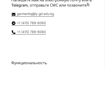
Напишите нам на электронную почту или в
3
Telegram, отправьте СМС или позвоните
!
garmentiq@ly.gd.edu.kg
+1 (415) 789-6060
+1 (415) 789-6060
Функциональность
Портной
Формирование инструкций по измерению
одежды
Классификация изображений одежды
Сегментация изображений одежды