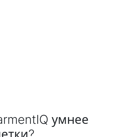
rmentIQ умнее
етки?