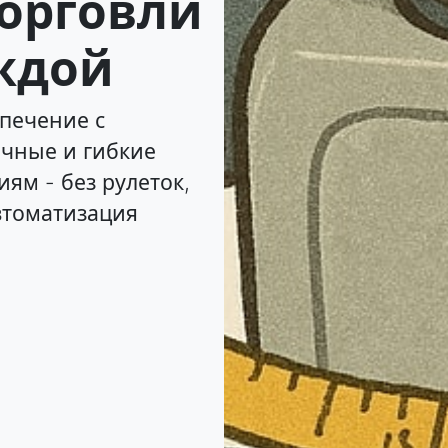
орговли
ждой
печение с
чные и гибкие
ям - без рулеток,
автоматизация