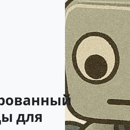
рованный
ы для